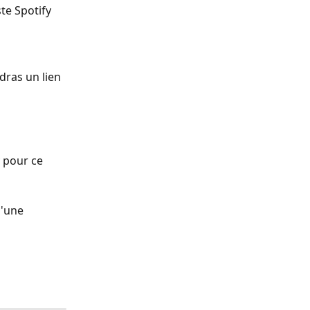
ste Spotify 
dras un lien 
y pour ce 
d'une 