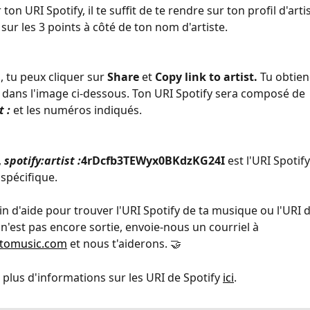
ton URI Spotify, il te suffit de te rendre sur ton profil d'arti
 sur les 3 points à côté de ton nom d'artiste.
à, tu peux cliquer sur 
Share 
et 
Copy link to artist. 
Tu obtien
ans l'image ci-dessous. Ton URI Spotify sera composé de 
 : 
et
les numéros indiqués.
 
spotify:artist :
4rDcfb3TEWyx0BKdzKG24I 
est l'URI Spotif
e spécifique.
in d'aide pour trouver l'URI Spotify de ta musique ou l'URI 
n'est pas encore sortie, envoie-nous un courriel à 
ttomusic.com
 et nous t'aiderons. 🤝
 plus d'informations sur les URI de Spotify 
ici
.