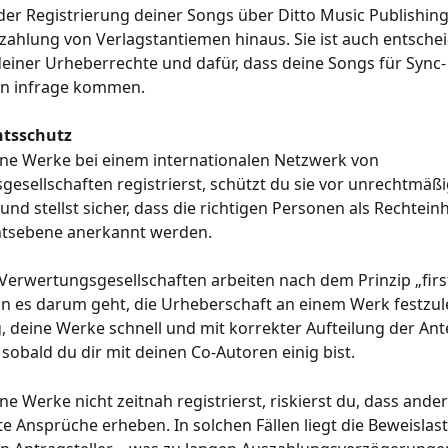
 der Registrierung deiner Songs über Ditto Music Publishin
zahlung von Verlagstantiemen hinaus. Sie ist auch entschei
einer Urheberrechte und dafür, dass deine Songs für Sync-
en infrage kommen.
htsschutz
ne Werke bei einem internationalen Netzwerk von 
esellschaften registrierst, schützt du sie vor unrechtmäßi
nd stellst sicher, dass die richtigen Personen als Rechtein
tsebene anerkannt werden.
Verwertungsgesellschaften arbeiten nach dem Prinzip „first
n es darum geht, die Urheberschaft an einem Werk festzul
ig, deine Werke schnell und mit korrekter Aufteilung der Ante
, sobald du dir mit deinen Co-Autoren einig bist.
e Werke nicht zeitnah registrierst, riskierst du, dass ander
e Ansprüche erheben. In solchen Fällen liegt die Beweislas