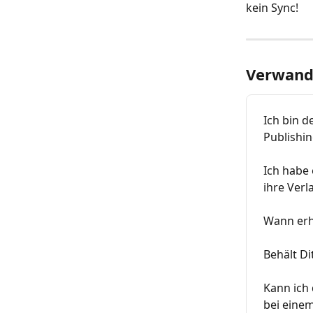
kein Sync!
Verwandt
Ich bin d
Publishi
Ich habe 
ihre Verl
Wann erh
Behält Di
Kann ich 
bei eine