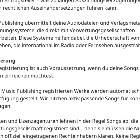
n Antragsteller – was zu langen Auszahlungsverzögerunge
n rechtlichen Auseinandersetzungen führen kann.
Publishing übermittelt deine Audiodateien und Verlagsmet
nungssysteme, die direkt mit Verwertungsgesellschaften 
eiten. Diese Systeme helfen dabei, die Urheberschaft von
ehen, die international im Radio oder Fernsehen ausgestra
ierung
egistrierung ist auch Voraussetzung, wenn du deine Songs 
n einreichen möchtest.
to Music Publishing registrierten Werke werden automatisc
fügung gestellt. Wir pitchen aktiv passende Songs für kon
gen. 
en und Lizenzagenturen lehnen in der Regel Songs ab, die n
tungsgesellschaft registriert sind – denn sie müssen die N
en offiziell eingetragenen Rechteinhabern klären. Keine Regi