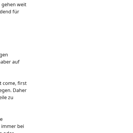
g gehen weit 
dend für 
gen 
haber auf 
 come, first 
egen. Daher 
ile zu 
e 
t immer bei 