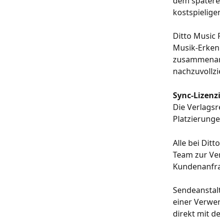
dem spätere
kostspielige
Ditto Music 
Musik-Erken
zusammenarb
nachzuvollzi
Sync-Lizenz
Die Verlagsr
Platzierunge
Alle bei Dit
Team zur Ver
Kundenanfra
Sendeanstalt
einer Verwer
direkt mit d