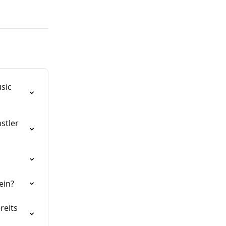
sic 
stler 
ein?
eits 