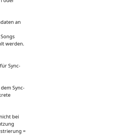
n oder 
adaten an 
 Songs 
hlt werden.
für Sync-
h dem Sync-
krete 
icht bei 
utzung 
strierung = 