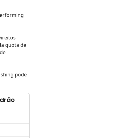
Performing 
reitos 
a quota de 
de 
ishing pode 
adrão