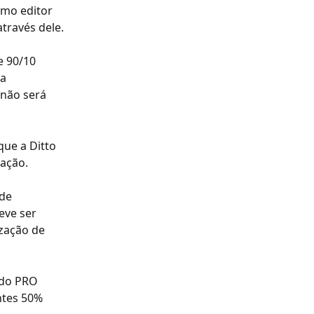
omo editor 
ravés dele. 
 90/10 
a 
não será 
que a Ditto 
tação.
de 
eve ser 
zação de 
 do PRO 
ntes 50% 