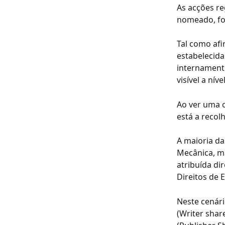
As acções re
nomeado, fom
Tal como afi
estabelecida
internamente
visível a nív
Ao ver uma o
está a recol
A maioria da
Mecânica, ma
atribuída di
Direitos de 
Neste cenári
(Writer shar