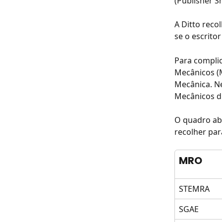
(Publisher S
A Ditto reco
se o escritor
Para complic
Mecânicos (
Mecânica. Ne
Mecânicos d
O quadro aba
recolher par
MRO
STEMRA
SGAE