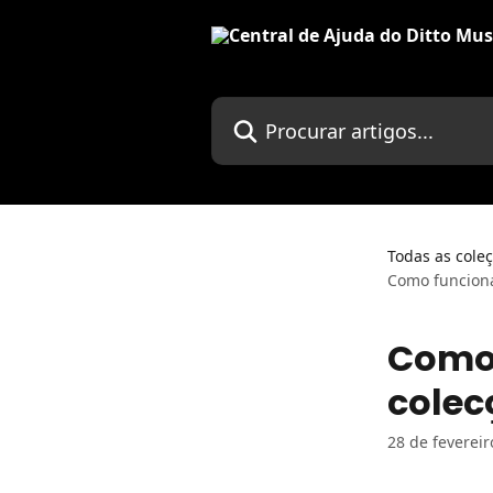
Ir para conteúdo principal
Procurar artigos...
Todas as cole
Como funciona
Como 
colec
28 de feverei