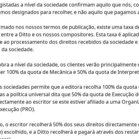
gistadas a nível da sociedade confirmam aquilo que nós, c
os designados para recolher, e não aquilo que pagamos at
rmado nos nossos termos de publicação, existe uma taxa de
 entre a Ditto e os nossos compositores. Esta taxa é aplicad
 ao processamento dos direitos recebidos da sociedade e 
el da sociedade.
bra a nível da sociedade, os clientes verão principalmente 
her 100% da quota de Mecânica e 50% da quota de Interpre
s sociedades permite que a editora recolha 100% da quota 
s a política universal dita que 50% da quota de Execução d
rectamente ao escritor se este estiver afiliado a uma Organi
Execução (PRO).
o, o escritor recolherá 50% dos seus direitos directamente
e) escolhido, e a Ditto recolherá e pagará através dos resta